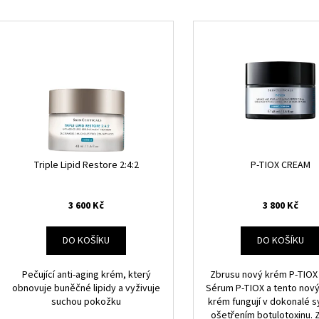
H.A. INTENSIFIER MULTI GLYCAN SERUM
ADVANCED BRIGHT
e
SUNSCREEN SPF 5
V
3 200 Kč
n
1 500 Kč
ý
í
p
p
i
r
s
o
p
d
r
u
o
k
d
Triple Lipid Restore 2:4:2
P-TIOX CREAM
t
u
ů
k
3 600 Kč
3 800 Kč
t
ů
DO KOŠÍKU
DO KOŠÍKU
Pečující anti-aging krém, který
Zbrusu nový krém P-TIOX
obnovuje buněčné lipidy a vyživuje
Sérum P-TIOX a tento nov
suchou pokožku
krém fungují v dokonalé sy
ošetřením botulotoxinu. 