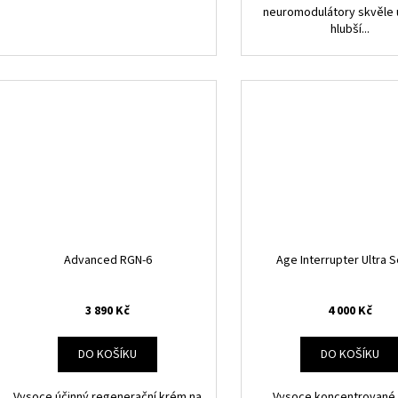
neuromodulátory skvěle u
hlubší...
Advanced RGN-6
Age Interrupter Ultra 
3 890 Kč
4 000 Kč
DO KOŠÍKU
DO KOŠÍKU
Vysoce účinný regenerační krém na
Vysoce koncentrované 