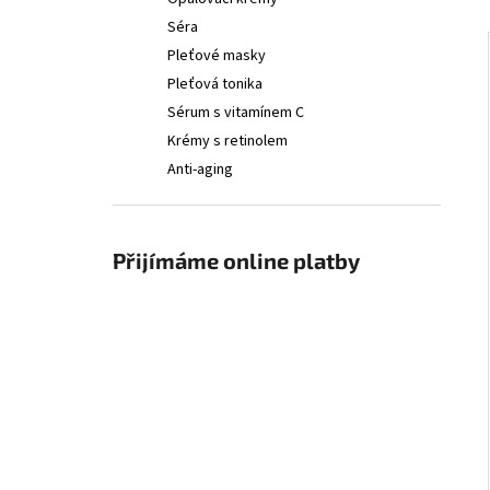
PHYTO CORRECTIVE ESSENCE MIST
l
Séra
2 200 Kč
Pleťové masky
Pleťová tonika
Sérum s vitamínem C
Krémy s retinolem
Anti-aging
Přijímáme online platby