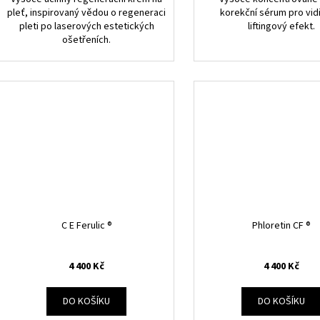
pleť, inspirovaný vědou o regeneraci
korekční sérum pro vid
pleti po laserových estetických
liftingový efekt.
ošetřeních.
C E Ferulic ®
Phloretin CF ®
4 400 Kč
4 400 Kč
DO KOŠÍKU
DO KOŠÍKU