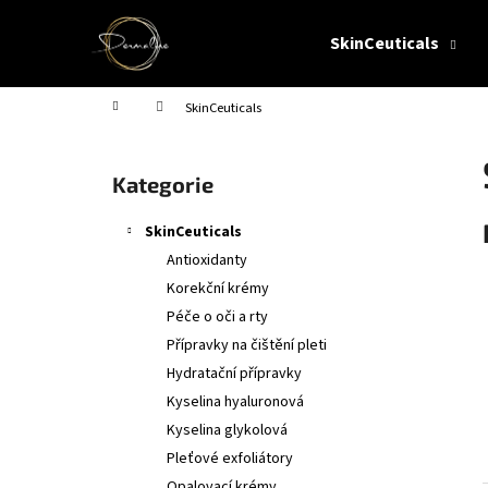
K
Přejít
na
o
SkinCeuticals
obsah
Zpět
Zpět
š
do
do
í
Domů
SkinCeuticals
obchodu
obchodu
k
P
o
Přeskočit
Kategorie
s
kategorie
t
SkinCeuticals
r
Antioxidanty
a
Korekční krémy
n
Péče o oči a rty
n
Přípravky na čištění pleti
í
Hydratační přípravky
p
Kyselina hyaluronová
a
Kyselina glykolová
n
Pleťové exfoliátory
e
Opalovací krémy