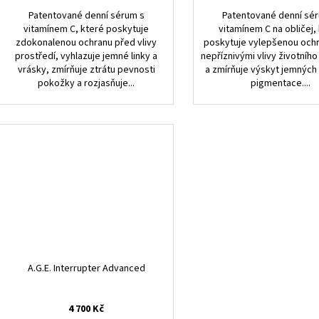
Patentované denní sérum s
Patentované denní sé
vitamínem C, které poskytuje
vitamínem C na obličej,
zdokonalenou ochranu před vlivy
poskytuje vylepšenou och
prostředí, vyhlazuje jemné linky a
nepříznivými vlivy životního
vrásky, zmírňuje ztrátu pevnosti
a zmírňuje výskyt jemných
pokožky a rozjasňuje...
pigmentace....
A.G.E. Interrupter Advanced
4 700 Kč