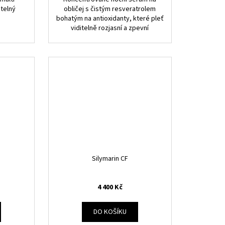
itelný
obličej s čistým resveratrolem
bohatým na antioxidanty, které pleť
viditelně rozjasní a zpevní
Silymarin CF
4 400 Kč
DO KOŠÍKU