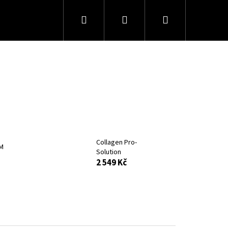
Hledat
Přihlášení
Nákupní
košík
Collagen Pro-
M
Solution
2 549 Kč
Následující