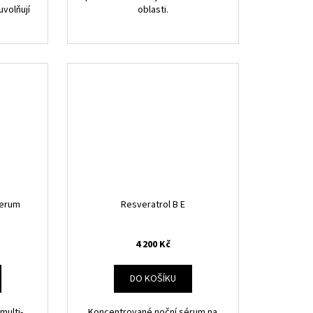
volňují
oblasti.
Serum
Resveratrol B E
4 200 Kč
DO KOŠÍKU
multi-
Koncentrované noční sérum na