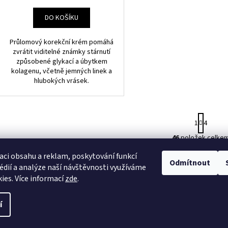
DO KOŠÍKU
Průlomový korekční krém pomáhá
zvrátit viditelné známky stárnutí
způsobené glykací a úbytkem
kolagenu, včetně jemných linek a
hlubokých vrásek.
S
1
4
t
r
46
položek celke
O
á
NAHORU
v
n
aci obsahu a reklam, poskytování funkcí
Odmítnout
l
k
édií a analýze naší návštěvnosti využíváme
o
á
ies. Více informací
zde
.
v
d
á
a
a vyhrazena.
Upravit nastavení cookies
n
í
c
í
í