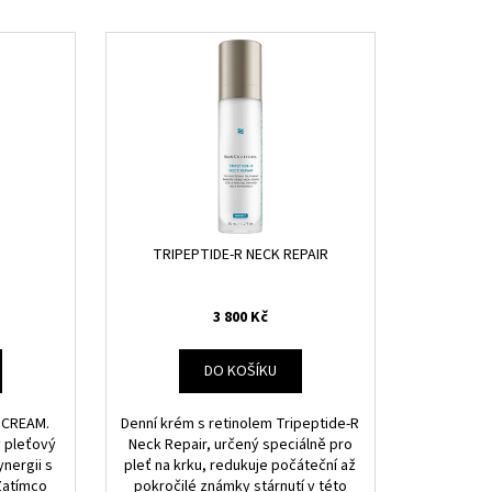
ENING UV DEFENSE
0
TRIPEPTIDE-R NECK REPAIR
3 800 Kč
DO KOŠÍKU
 CREAM.
Denní krém s retinolem Tripeptide-R
ý pleťový
Neck Repair, určený speciálně pro
nergii s
pleť na krku, redukuje počáteční až
Zatímco
pokročilé známky stárnutí v této