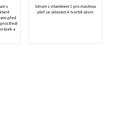
rum s
Sérum s vitamínem C pro mastnou
 které
pleť se sklonem k tvorbě skvrn
ranu před
 prostředí
 vrásek a