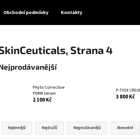
Obchodní podmínky
Kontakty
Co potřebujete najít?
SkinCeuticals
, Strana 4
HLEDAT
Nejprodávanější
Doporučujeme
Phyto Corrective
P-TIOX CREA
PDRN serum
3 800 Kč
2 100 Kč
Ř
a
Nejlevnější
Nejdražší
Nejprodávanější
Abecedně
z