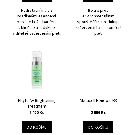
č
t
u
ů
Hydratační mlha s
Bojuje proti
j
rostlinnými esencemi
environmentálním
e
posiluje kožní bariéru,
spouštěčům a redukuje
m
zklidňuje a redukuje
začervenání a diskomfort
viditelné začervenání pleti.
pleti
e
BLEMISH
+
AGE
TONER
1
200
Kč
Phyto A+ Brightening
Metacell Renewal B3
Treatment
2 400 Kč
2 900 Kč
DO KOŠÍKU
DO KOŠÍKU