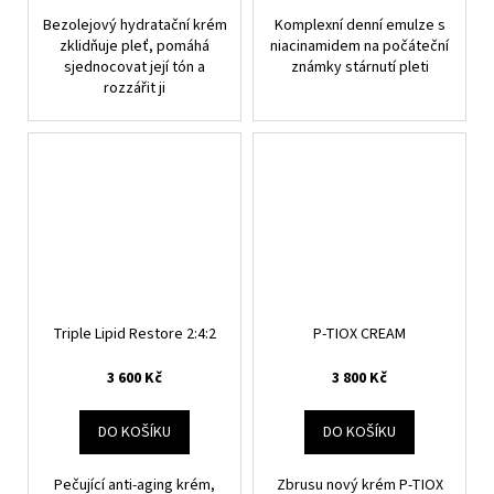
Bezolejový hydratační krém
Komplexní denní emulze s
zklidňuje pleť, pomáhá
niacinamidem na počáteční
sjednocovat její tón a
známky stárnutí pleti
rozzářit ji
Triple Lipid Restore 2:4:2
P-TIOX CREAM
3 600 Kč
3 800 Kč
DO KOŠÍKU
DO KOŠÍKU
Pečující anti-aging krém,
Zbrusu nový krém P-TIOX