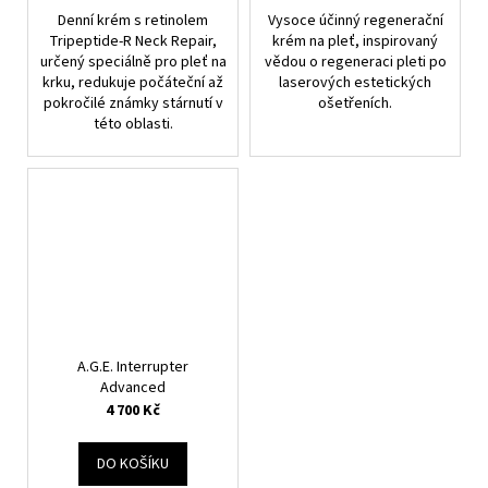
Denní krém s retinolem
Vysoce účinný regenerační
Tripeptide-R Neck Repair,
krém na pleť, inspirovaný
určený speciálně pro pleť na
vědou o regeneraci pleti po
krku, redukuje počáteční až
laserových estetických
pokročilé známky stárnutí v
ošetřeních.
této oblasti.
A.G.E. Interrupter
Advanced
4 700 Kč
DO KOŠÍKU