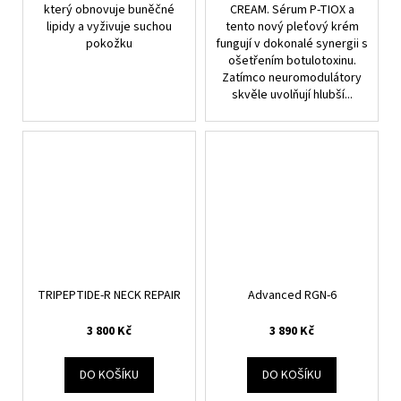
který obnovuje buněčné
CREAM. Sérum P-TIOX a
lipidy a vyživuje suchou
tento nový pleťový krém
pokožku
fungují v dokonalé synergii s
ošetřením botulotoxinu.
Zatímco neuromodulátory
skvěle uvolňují hlubší...
TRIPEPTIDE-R NECK REPAIR
Advanced RGN-6
3 800 Kč
3 890 Kč
DO KOŠÍKU
DO KOŠÍKU