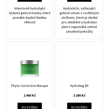
č
t
u
ů
Intenzivně hydratující
Hydratační, vyhlazující
j
týdenní gelová maska, která
gelové sérum s rostlinnými
e
pomáhá doplnit hladinu
složkami, které je ideální
m
vlhkosti
pro zklidnění a hydrataci
pleti a napomáhá zmírnit
e
zarudnutí pokožky
BLEMISH
+
AGE
DEFENSE
2
500
Kč
Phyto Corrective Masque
Hydrating B5
1 900 Kč
2 200 Kč
DO KOŠÍKU
DO KOŠÍKU