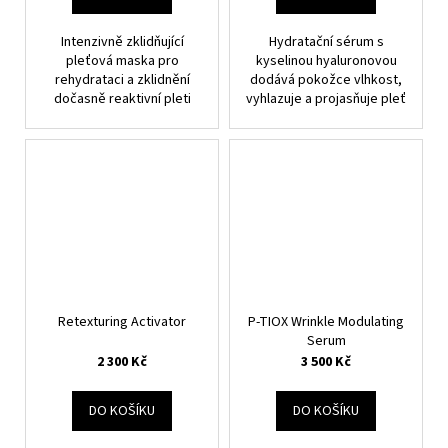
Intenzivně zklidňující
Hydratační sérum s
pleťová maska pro
kyselinou hyaluronovou
rehydrataci a zklidnění
dodává pokožce vlhkost,
dočasně reaktivní pleti
vyhlazuje a projasňuje pleť
Retexturing Activator
P-TIOX Wrinkle Modulating
Serum
2 300 Kč
3 500 Kč
DO KOŠÍKU
DO KOŠÍKU