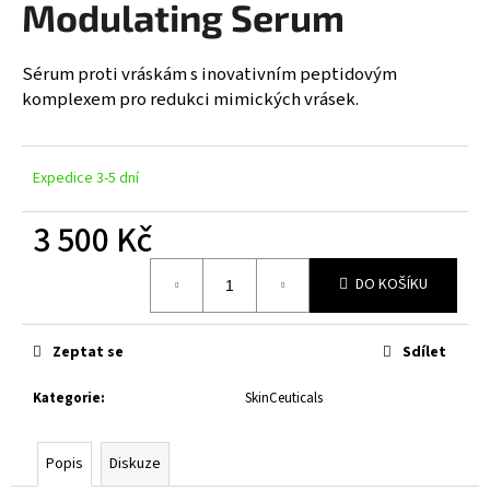
Modulating Serum
a
j
Sérum proti vráskám s inovativním peptidovým
í
komplexem pro redukci mimických vrásek.
t
?
Expedice 3-5 dní
3 500 Kč
HLEDAT
Měrná
DO KOŠÍKU
cena:
D
Zeptat se
Sdílet
o
p
Kategorie
:
SkinCeuticals
o
r
Popis
Diskuze
u