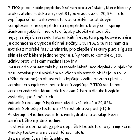
č
u
P-TIOX je pokročilé peptidové sérum proti vráskám, které klinicky
prokazatelně redukuje výskyt 9 typů vrásek až o -20,6 %. Toto
j
vyplňující sérum bylo vyvinuto s pokročilým peptidovým
e
komplexem s hexapeptidem a dipeptidem, který se inspiruje
m
účinkem injekčních neurotoxinů, aby zlepšil vzhled i těch
e
nejvýraznějších vrásek. Tato unikátní receptura peptidového séra
je obohacena o vysoce účinné složky: 5 % PHA, 5 % niacinamid a
extrakt z mořské řasy Laminaria, pro zlepšení textury pleti a "glass
A.G.E.
skin efekt" během jednoho týdne. Díky tomuto komplexu jsou
ADVANCED
účinky proti vráskám maximalizovány.
EYE
P-TIOX od SkinCeuticals byl testován lékaři jako doplněk k injekcím
2
botulotoxinu proti vráskám ve všech oblastech obličeje, a to i v
700
těžko dostupných oblastech. Zlepšuje kvalitu povrchu pleti. V
Kč
kombinaci s injekcemi neurotoxinů zajišťuje P-TIOX viditelnou
korekci známek stárnutí pleti s okamžitými a dlouhotrvajícími
výsledky i po 3 měsících.
Viditelně redukuje 9 typů mimických vrásek až o 20,6 %.
Viditelně zlepšuje texturu a zářivost pleti za pouhý týden.
Poskytuje 24hodinovou intenzivní hydrataci a posiluje kožní
bariéru během jedné hodiny.
Testováno dermatology jako doplněk k botulotoxinovým injekcím.
Klinicky testováno na všech tónech pleti.
Bez parabenů, parfémů, silikonů.