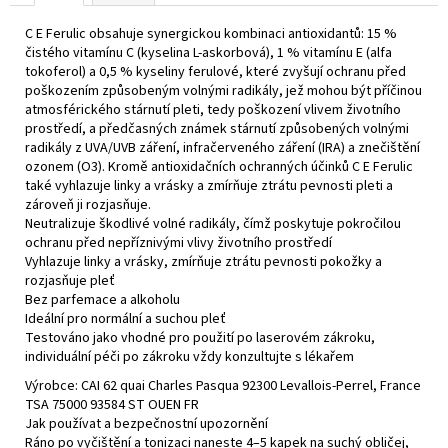
č
u
C E Ferulic obsahuje synergickou kombinaci antioxidantů: 15 %
j
čistého vitamínu C (kyselina L-askorbová), 1 % vitamínu E (alfa
e
tokoferol) a 0,5 % kyseliny ferulové, které zvyšují ochranu před
m
poškozením způsobeným volnými radikály, jež mohou být příčinou
atmosférického stárnutí pleti, tedy poškození vlivem životního
e
prostředí, a předčasných známek stárnutí způsobených volnými
radikály z UVA/UVB záření, infračerveného záření (IRA) a znečištění
ozonem (O3). Kromě antioxidačních ochranných účinků C E Ferulic
AOX+
také vyhlazuje linky a vrásky a zmírňuje ztrátu pevnosti pleti a
EYE
GEL
zároveň ji rozjasňuje.
Neutralizuje škodlivé volné radikály, čímž poskytuje pokročilou
2
ochranu před nepříznivými vlivy životního prostředí
500
Vyhlazuje linky a vrásky, zmírňuje ztrátu pevnosti pokožky a
Kč
rozjasňuje pleť
Bez parfemace a alkoholu
Ideální pro normální a suchou pleť
Testováno jako vhodné pro použití po laserovém zákroku,
individuální péči po zákroku vždy konzultujte s lékařem
Výrobce: CAI 62 quai Charles Pasqua 92300 Levallois-Perrel, France
TSA 75000 93584 ST OUEN FR
Jak používat a bezpečnostní upozornění
Ráno po vyčištění a tonizaci naneste 4–5 kapek na suchý obličej,