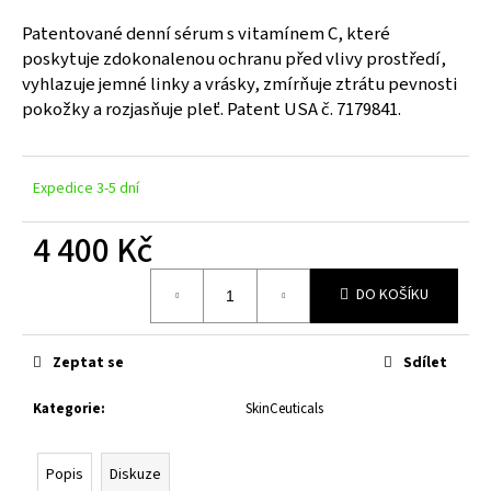
a
Patentované denní sérum s vitamínem C, které
j
poskytuje zdokonalenou ochranu před vlivy prostředí,
í
vyhlazuje jemné linky a vrásky, zmírňuje ztrátu pevnosti
pokožky a rozjasňuje pleť. Patent USA č. 7179841.
t
?
Expedice 3-5 dní
4 400 Kč
HLEDAT
Měrná
DO KOŠÍKU
cena:
D
Zeptat se
Sdílet
o
p
Kategorie
:
SkinCeuticals
o
r
u
Popis
Diskuze