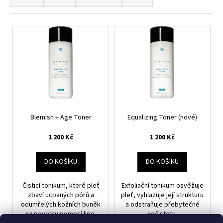
z
a
e
j
V
n
í
ý
í
t
p
p
?
i
r
s
o
p
d
r
u
HLEDAT
Blemish + Age Toner
Equalizing Toner (nové)
o
k
d
1 200 Kč
1 200 Kč
t
u
ů
k
D
DO KOŠÍKU
DO KOŠÍKU
o
t
p
ů
Čisticí tonikum, které pleť
Exfoliační tonikum osvěžuje
o
zbaví ucpaných pórů a
pleť, vyhlazuje její strukturu
r
odumřelých kožních buněk
a odstraňuje přebytečné
u
na povrchu pomocí lipo-
nečistoty.