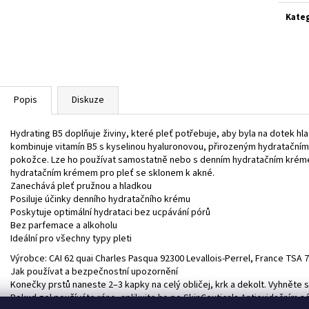
A.G.E. INTERRUPTER ADVANCED
AGE INTERRUPTER
Kate
4 700 Kč
4 000 Kč
Popis
Diskuze
Hydrating B5 doplňuje živiny, které pleť potřebuje, aby byla na dotek h
kombinuje vitamín B5 s kyselinou hyaluronovou, přirozeným hydratačním
pokožce. Lze ho používat samostatně nebo s denním hydratačním krémem 
hydratačním krémem pro pleť se sklonem k akné.
Zanechává pleť pružnou a hladkou
Posiluje účinky denního hydratačního krému
Poskytuje optimální hydrataci bez ucpávání pórů
Bez parfemace a alkoholu
Ideální pro všechny typy pleti
Výrobce: CAI 62 quai Charles Pasqua 92300 Levallois-Perrel, France TSA
Jak používat a bezpečnostní upozornění
Konečky prstů naneste 2–3 kapky na celý obličej, krk a dekolt. Vyhněte se
Pokud gel používáte ráno, aplikujte ho po SkinCeuticals Antioxidačním s