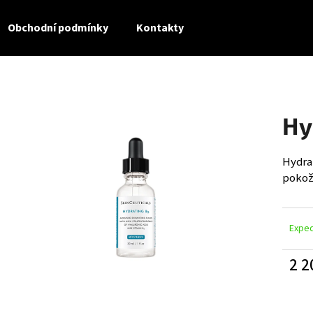
Obchodní podmínky
Kontakty
Co potřebujete najít?
Hy
HLEDAT
Hydra
pokožc
Doporučujeme
Exped
2 2
Měrn
cena: