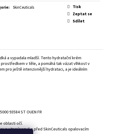
 ULTRA SERUM
Tisk
gorie
:
SkinCeuticals
Zeptat se
Sdílet
ladká a vypadala mladší. Tento hydratační krém
 prostředkem v těle, a pomáhá tak vázat vlhkost v
pro ještě intenzivnější hydrataci, a je ideálním
 75000 93584 ST OUEN FR
 oblasti očí.
éru s vitamínem C a před SkinCeuticals opalovacím