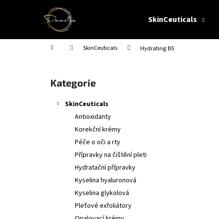
K
Přejít
na
o
SkinCeuticals
obsah
Zpět
Zpět
š
do
do
í
Domů
SkinCeuticals
Hydrating B5
obchodu
obchodu
k
P
o
Přeskočit
Kategorie
s
kategorie
t
SkinCeuticals
r
Antioxidanty
a
Korekční krémy
n
Péče o oči a rty
n
Přípravky na čištění pleti
í
Hydratační přípravky
p
Kyselina hyaluronová
a
Kyselina glykolová
n
Pleťové exfoliátory
e
Opalovací krémy