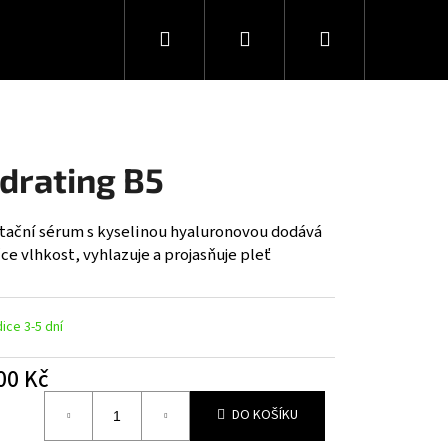
Hledat
Přihlášení
Nákupní
košík
drating B5
tační sérum s kyselinou hyaluronovou dodává
e vlhkost, vyhlazuje a projasňuje pleť
ice 3-5 dní
00 Kč
Následující
á
DO KOŠÍKU