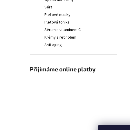
A.G.E. ADVANCED EYE
l
Séra
2 700 Kč
Pleťové masky
Pleťová tonika
Sérum s vitamínem C
Krémy s retinolem
Anti-aging
Přijímáme online platby