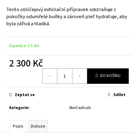
a
Tento obličejový exfoliační přípravek odstraňuje z
j
pokožky odumřelé buňky a zároveň pleť hydratuje, aby
í
byla zářivá a hladká.
t
?
Expedice 3-5 dní
2 300 Kč
Měrná
HLEDAT
DO KOŠÍKU
cena:
Zeptat se
Sdílet
D
o
Kategorie
:
SkinCeuticals
p
o
r
Popis
Diskuze
u