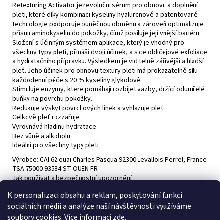
č
Retexturing Activator je revoluční sérum pro obnovu a doplnění
u
pleti, které díky kombinaci kyseliny hyaluronové a patentované
j
technologie podporuje buněčnou obměnu a zároveň optimalizuje
e
přísun aminokyselin do pokožky, čímž posiluje její vnější bariéru.
Složení s účinným systémem aplikace, který je vhodný pro
m
všechny typy pleti, přináší dvojí účinek, a sice obličejové exfoliace
e
a hydratačního přípravku. Výsledkem je viditelně zářivější a hladší
pleť. Jeho účinek pro obnovu textury pleti má prokazatelně sílu
každodenní péče s 20 % kyseliny glykolové.
AOX+
Stimuluje enzymy, které pomáhají rozbíjet vazby, držící odumřelé
EYE
buňky na povrchu pokožky.
GEL
Redukuje výskyt povrchových linek a vyhlazuje pleť
2
Celkově pleť rozzařuje
500
Vyrovnává hladinu hydratace
Kč
Bez vůně a alkoholu
Ideální pro všechny typy pleti
Výrobce: CAI 62 quai Charles Pasqua 92300 Levallois-Perrel, France
TSA 75000 93584 ST OUEN FR
Jak používat a bezpečnostní upozornění
Aplikujete dvakrát denně 4–6 kapek séra na obličej, krk a dekolt
K personalizaci obsahu a reklam, poskytování funkcí
nebo sérum používejte podle pokynů odborníka.
sociálních médií a analýze naší návštěvnosti využíváme
Při zasažení očí je okamžitě důkladně vypláchněte velkým
soubory cookies. Více informací
zde
.