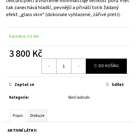
texturu pleti a viditelně minimalizuje velikost pórů. Pleť
č
tak zanechává hladší, pevnější a přináší tolik žádaný
u
j
efekt „glass skin“ (dokonale vyhlazené, zářivé pleti).
e
m
e
Expedice 3-5 dní
3 800 Kč
C
E
Měrná
FERULIC
DO KOŠÍKU
cena:
®
4
400
Zeptat se
Sdílet
Kč
Kategorie
:
SkinCeuticals
Popis
Diskuze
AKTIVNÍ LÁTKY: