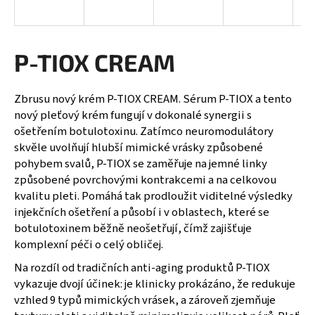
a
j
í
P-TIOX CREAM
t
?
Zbrusu nový krém P-TIOX CREAM. Sérum P-TIOX a tento
nový pleťový krém fungují v dokonalé synergii s
ošetřením botulotoxinu. Zatímco neuromodulátory
skvěle uvolňují hlubší mimické vrásky způsobené
pohybem svalů, P-TIOX se zaměřuje na jemné linky
HLEDAT
způsobené povrchovými kontrakcemi a na celkovou
kvalitu pleti. Pomáhá tak prodloužit viditelné výsledky
injekčních ošetření a působí i v oblastech, které se
D
botulotoxinem běžně neošetřují, čímž zajišťuje
o
komplexní péči o celý obličej.
p
Na rozdíl od tradičních anti-aging produktů P-TIOX
o
vykazuje dvojí účinek: je klinicky prokázáno, že redukuje
r
vzhled 9 typů mimických vrásek, a zároveň zjemňuje
u