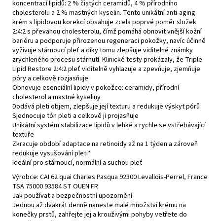
č
koncentrací lipidů: 2 % čistých ceramidů, 4 % přírodního
u
cholesterolu a 2 % mastných kyselin. Tento unikátní anti-aging
krém s lipidovou korekcí obsahuje zcela poprvé poměr složek
j
2:4:2 s převahou cholesterolu, čímž pomáhá obnovit vnější kožní
e
bariéru a podporuje přirozenou regeneraci pokožky, navíc účinně
m
vyživuje stárnoucí pleť a díky tomu zlepšuje viditelné známky
e
zrychleného procesu stárnutí. Klinické testy prokázaly, že Triple
Lipid Restore 2:4:2 pleť viditelně vyhlazuje a zpevňuje, zjemňuje
póry a celkově rozjasňuje.
ANTIOXIDANT
Obnovuje esenciální lipidy v pokožce: ceramidy, přírodní
LIP
cholesterol a mastné kyseliny
REPAIR
Dodává pleti objem, zlepšuje její texturu a redukuje výskyt pórů
1
Sjednocuje tón pleti a celkově ji projasňuje
200
Unikátní systém stabilizace lipidů v lehké a rychle se vstřebávající
Kč
textuře
Zkracuje období adaptace na retinoidy až na 1 týden a zároveň
redukuje vysušování pleti*
Ideální pro stárnoucí, normální a suchou pleť
Výrobce: CAI 62 quai Charles Pasqua 92300 Levallois-Perrel, France
TSA 75000 93584 ST OUEN FR
Jak používat a bezpečnostní upozornění
Jednou až dvakrát denně naneste malé množství krému na
konečky prstů, zahřejte jej a krouživými pohyby vetřete do