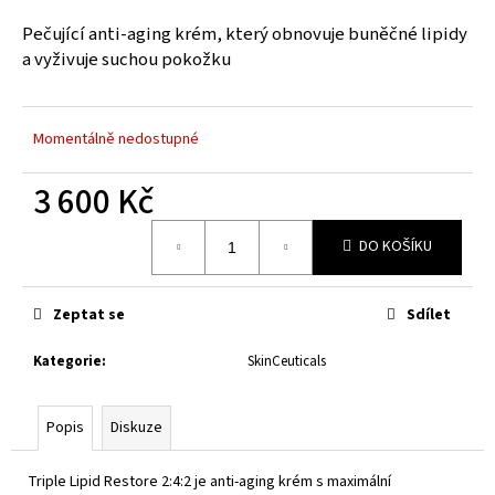
a
Pečující anti-aging krém, který obnovuje buněčné lipidy
j
a vyživuje suchou pokožku
í
t
?
Momentálně nedostupné
3 600 Kč
Měrná
DO KOŠÍKU
cena:
HLEDAT
Zeptat se
Sdílet
D
Kategorie
:
SkinCeuticals
o
p
o
Popis
Diskuze
r
u
Triple Lipid Restore 2:4:2 je anti-aging krém s maximální