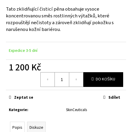
a
Tato zklidňující čisticí pěna obsahuje vysoce
j
koncentrovanou směs rostlinných výtažků, které
í
rozpouštějí nečistoty a zároveň zklidňují pokožku s
narušenou kožní bariérou.
t
?
Expedice 3-5 dní
1 200 Kč
HLEDAT
Měrná
DO KOŠÍKU
cena:
D
Zeptat se
Sdílet
o
p
Kategorie
:
SkinCeuticals
o
r
u
Popis
Diskuze