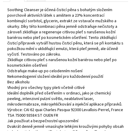
č
u
Soothing Cleanser je účinná čisticí pěna s bohatým složením
j
povrchově aktivních látek s amilitem a 23% koncentrací
e
kombinující sorbitol, glycerin, extrakt ze vstavače mužského a
m
okurky. Díky této kombinaci pěna jemně odstraňuje nečistoty a
zároveň zklidňuje a regeneruje citlivou pleť s narušenou kožní
e
bariérou nebo pleť po kosmetickém ošetření. Tento zklidňující
čisticí přípravek vytváří hustou čisticí pěnu, která se při kontaktu s
pokožkou mění v uklidňující emulzi, která pleť jemně, ale účinně
C
vyčistí. Testováno po zákroku.
E
FERULIC
Zklidňuje citlivou pleť s narušenou kožní bariérou nebo pleť po
®
kosmetickém ošetření
Odstraňuje make-up po celodenním nošení
4
Nekomedogenní složení ideální pro každodenní použití
400
Bez alkoholu
Kč
Vhodný pro všechny typy pleti včetně citlivé
Ideální doplněk před ošetřením v ordinaci, jako je chemický
peeling, intenzivní pulzní světlo, neablativní laser,
mikrodermabraze, mikrojehličkování a injekční aplikace přípravků.
Výrobce: CAI 62 quai Charles Pasqua 92300 Levallois-Perrel, France
TSA 75000 93584 ST OUEN FR
Jak používat a bezpečnostní upozornění
Dvakrát denně jemně vmasírujte lehkými krouživými pohyby obsah