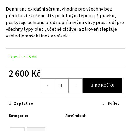
a
Denní antioxidační sérum, vhodné pro všechny bez
j
předchozí zkušenosti s podobným typem přípravku,
í
poskytuje ochranu před nepříznivými vlivy prostředí pro
všechny typy pleti, včetně citlivé, a zároveň zlepšuje
t
vzhled jemných linek a vrásek.
?
Expedice 3-5 dní
HLEDAT
2 600 Kč
Měrná
DO KOŠÍKU
cena:
D
o
Zeptat se
Sdílet
p
o
Kategorie
:
SkinCeuticals
r
u