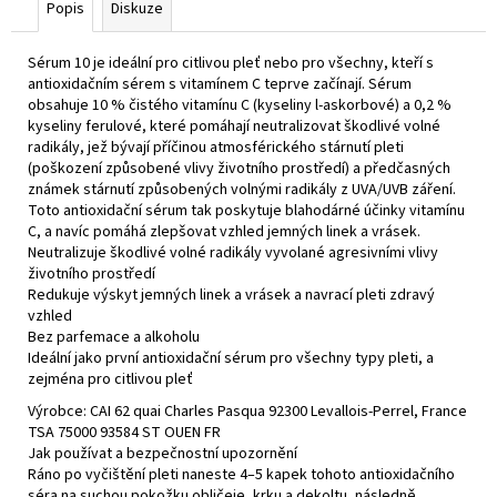
č
Popis
Diskuze
u
j
Sérum 10 je ideální pro citlivou pleť nebo pro všechny, kteří s
e
antioxidačním sérem s vitamínem C teprve začínají. Sérum
m
obsahuje 10 % čistého vitamínu C (kyseliny l-askorbové) a 0,2 %
e
kyseliny ferulové, které pomáhají neutralizovat škodlivé volné
radikály, jež bývají příčinou atmosférického stárnutí pleti
(poškození způsobené vlivy životního prostředí) a předčasných
A.G.E.
známek stárnutí způsobených volnými radikály z UVA/UVB záření.
INTERRUPTER
Toto antioxidační sérum tak poskytuje blahodárné účinky vitamínu
ADVANCED
C, a navíc pomáhá zlepšovat vzhled jemných linek a vrásek.
Neutralizuje škodlivé volné radikály vyvolané agresivními vlivy
4
životního prostředí
700
Kč
Redukuje výskyt jemných linek a vrásek a navrací pleti zdravý
vzhled
Bez parfemace a alkoholu
Ideální jako první antioxidační sérum pro všechny typy pleti, a
zejména pro citlivou pleť
Výrobce: CAI 62 quai Charles Pasqua 92300 Levallois-Perrel, France
TSA 75000 93584 ST OUEN FR
Jak používat a bezpečnostní upozornění
Ráno po vyčištění pleti naneste 4–5 kapek tohoto antioxidačního
séra na suchou pokožku obličeje, krku a dekoltu, následně