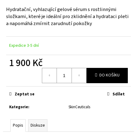
a
Hydratační, vyhlazující gelové sérum s rostlinnými
j
složkami, které je ideální pro zklidnění a hydrataci pleti
í
a napomáhá zmírnit zarudnutí pokožky
t
?
Expedice 3-5 dní
1 900 Kč
Měrná
HLEDAT
DO KOŠÍKU
cena:
Zeptat se
Sdílet
D
o
Kategorie
:
SkinCeuticals
p
o
r
Popis
Diskuze
u